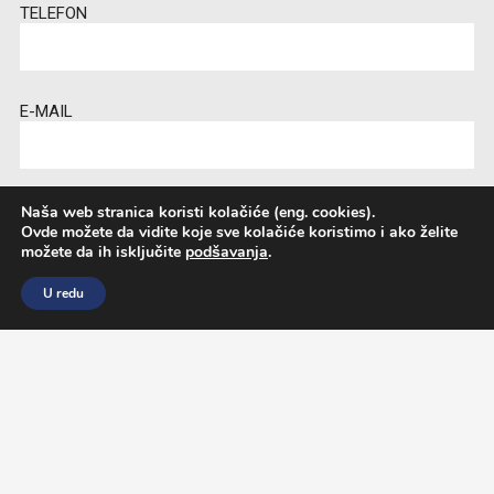
TELEFON
E-MAIL
GRAD STUDIRANJA
Naša web stranica koristi kolačiće (eng. cookies).
Ovde možete da vidite koje sve kolačiće koristimo i ako želite
možete da ih isključite
podšavanja
.
U redu
PORUKA
DRŽAVA STUDIRANJA