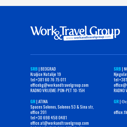
SRB
| BEOGRAD
SRB
| N
Kraljice Natalije 19
Njegoše
tel:+381 60 76 75 011
tel:+38
officebg@workandtravelgroup.com
office@
RADNO VRIJEME: PON-PET 10-15H
RADNO V
GR
| ATINA
GR
| Θε
Spaces Solonos, Solonos 53 & Sina str,
office 201
office.
tel:+30 698 458 0481
office.at@workandtravelgroup.com