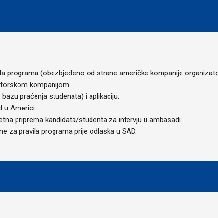
jela programa (obezbjeđeno od strane američke kompanije organizat
zatorskom kompanijom.
bazu praćenja studenata) i aplikaciju.
d u Americi.
etna priprema kandidata/studenta za intervju u ambasadi.
me za pravila programa prije odlaska u SAD.