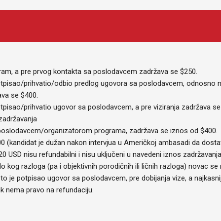
gram, a pre prvog kontakta sa poslodavcem zadržava se $250.
potpisao/prihvatio/odbio predlog ugovora sa poslodavcem, odnosno 
ava se $400.
otpisao/prihvatio ugovor sa poslodavcem, a pre viziranja zadržava s
 zadržavanja
a poslodavcem/organizatorom programa, zadržava se iznos od $400.
00 (kandidat je dužan nakon intervjua u Američkoj ambasadi da dosta
0 USD nisu refundabilni i nisu uključeni u navedeni iznos zadržavanj
o kog razloga (pa i objektivnih porodičnih ili ličnih razloga) novac s
 je potpisao ugovor sa poslodavcem, pre dobijanja vize, a najkasn
k nema pravo na refundaciju.