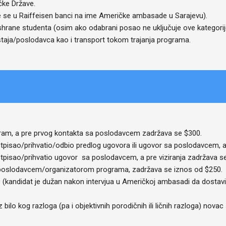
čke Države.
je se u Raiffeisen banci na ime Američke ambasade u Sarajevu).
hrane studenta (osim ako odabrani posao ne uključuje ove kategorij
aja/poslodavca kao i transport tokom trajanja programa.
gram, a pre prvog kontakta sa poslodavcem zadržava se $300.
tpisao/prihvatio/odbio predlog ugovora ili ugovor sa poslodavcem, a 
tpisao/prihvatio ugovor sa poslodavcem, a pre viziranja zadržava s
a poslodavcem/organizatorom programa, zadržava se iznos od $250.
 (kandidat je dužan nakon intervjua u Američkoj ambasadi da dostav
 bilo kog razloga (pa i objektivnih porodičnih ili ličnih razloga) nova