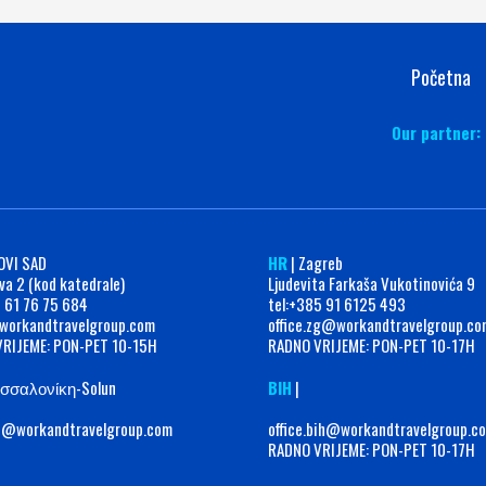
Početna
Our partner:
OVI SAD
HR
| Zagreb
va 2 (kod katedrale)
Ljudevita Farkaša Vukotinovića 9
1 61 76 75 684
tel:‭+385 91 6125 493‬
workandtravelgroup.com
office.zg@workandtravelgroup.co
RIJEME: PON-PET 10-15H
RADNO VRIJEME: PON-PET 10-17H
σσαλονίκη-Solun
BIH
|
th@workandtravelgroup.com
office.bih@workandtravelgroup.c
RADNO VRIJEME: PON-PET 10-17H