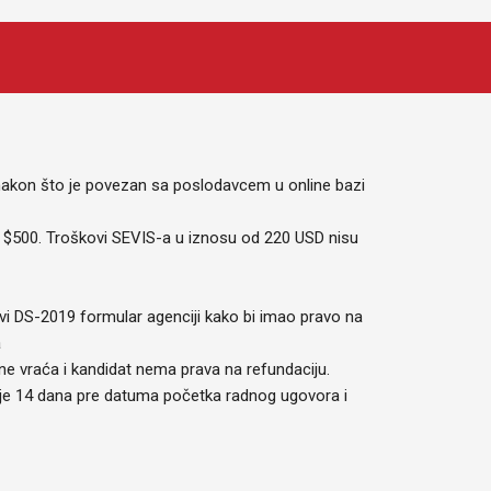
nakon što je povezan sa poslodavcem u online bazi
e $500. Troškovi SEVIS-a u iznosu od 220 USD nisu
vi DS-2019 formular agenciji kako bi imao pravo na
a
e ne vraća i kandidat nema prava na refundaciju.
ije 14 dana pre datuma početka radnog ugovora i