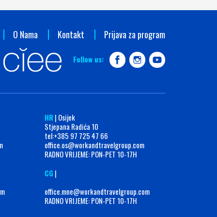
O Nama
Kontakt
Prijava za program
Follow us:
HR
| Osijek
Stjepana Radića 10
tel:+385 97 725 47 66
m
office.os@workandtravelgroup.com
RADNO VRIJEME: PON-PET 10-17H
CG
|
om
office.mne@workandtravelgroup.com
RADNO VRIJEME: PON-PET 10-17H