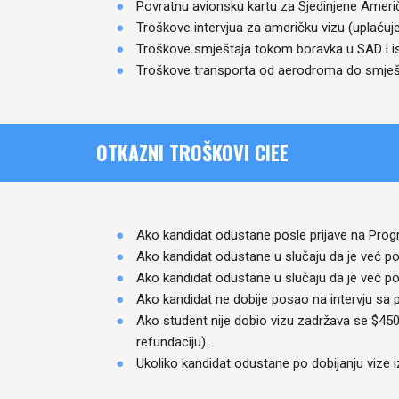
Povratnu avionsku kartu za Sjedinjene Ameri
Troškove intervjua za američku vizu (uplaću
Troškove smještaja tokom boravka u SAD i is
Troškove transporta od aerodroma do smješt
OTKAZNI TROŠKOVI CIEE
Ako kandidat odustane posle prijave na Pro
Ako kandidat odustane u slučaju da je već po
Ako kandidat odustane u slučaju da je već po
Ako kandidat ne dobije posao na intervju s
Ako student nije dobio vizu zadržava se $450
refundaciju).
Ukoliko kandidat odustane po dobijanju vize iz