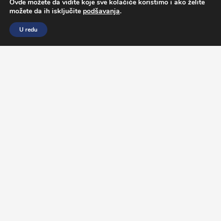
Ovde možete da vidite koje sve kolačiće koristimo i ako želite
možete da ih isključite
podšavanja
.
U redu
O PROGRAMU
POSLOVI
ISKUSTVA STUDENATA
PRIPREME ZA PROGRAM
Besplatan kurs engleskog jezika
SERFSAFE kurs
POTREBNA DOKUMENTACIJA
BESPLATAN KURS ENGLESKOG JEZIKA