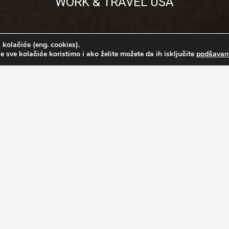
WORK & TRAVEL USA
 kolačiće (eng. cookies).
e sve kolačiće koristimo i ako želite možete da ih isključite
podšavan
d