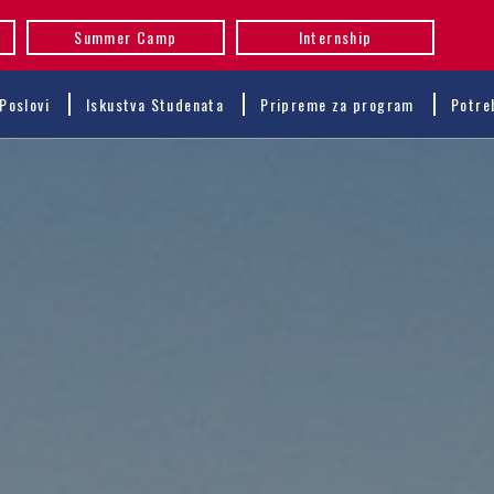
Summer Camp
Internship
Poslovi
Iskustva Studenata
Pripreme za program
Potre