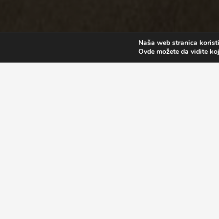
Naša web stranica koristi
Ovde možete da vidite koj
Iskustva Studenata Amelia Islan