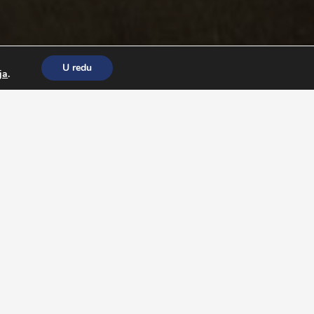
U redu
ja
.