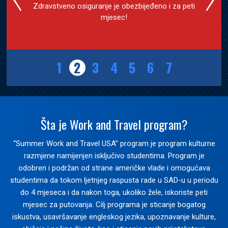
Zdravstveno osiguranje je obezbijeđeno i za peti
mjesec!
1
2
3
4
5
6
7
Šta je Work and Travel program?
“Summer Work and Travel USA” program je program kulturne
razmjene namijenjen isključivo studentima. Program je
odobren i podržan od strane američke vlade i omogućava
studentima da tokom ljetnjeg raspusta rade u SAD-u u periodu
do 4 mjeseca i da nakon toga, ukoliko žele, iskoriste peti
mjesec za putovanja. Cilj programa je sticanje bogatog
iskustva, usavršavanje engleskog jezika, upoznavanje kulture,