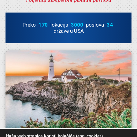
Pogledaj kompletnu ponudu poslova
Preko
170
lokacija
3000
poslova
34
države u USA
Naša web stranica koristi kolačiće (eng. cookies).