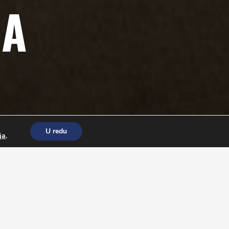
JA
U redu
ja
.
donosi im menije. Po potrebi na popis dužnosti može