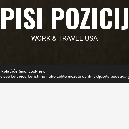
PISI POZICI
WORK & TRAVEL USA
 kolačiće (eng. cookies).
e sve kolačiće koristimo i ako želite možete da ih isključite
podšavan
nje gostiju i pozdravljanje istih, raspoređuje goste po restoranu i 
jučuje i napojnicu.