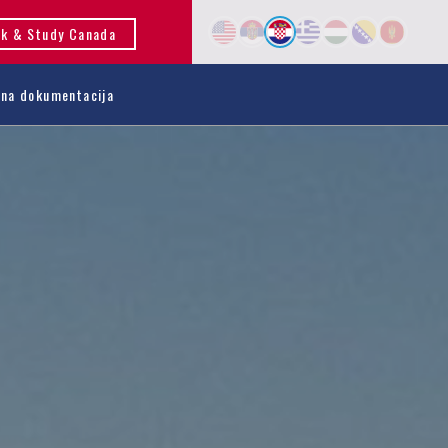
k & Study Canada
na dokumentacija