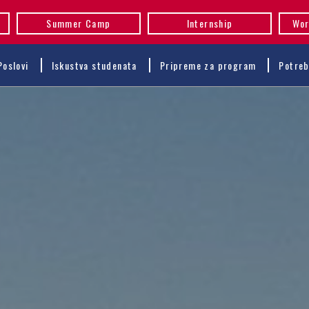
Summer Camp
Internship
Wor
Poslovi
Iskustva studenata
Pripreme za program
Potreb