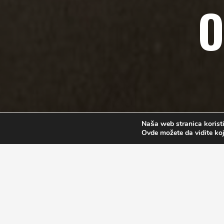
O
Naša web stranica koristi
Ovde možete da vidite koj
HOSTESS
dužnosti hostese jesu primanje rezervacija, dočekiva
se dodati i rad na blagajni. Nerijetko ova pozicija ukl
DELI/MARKET