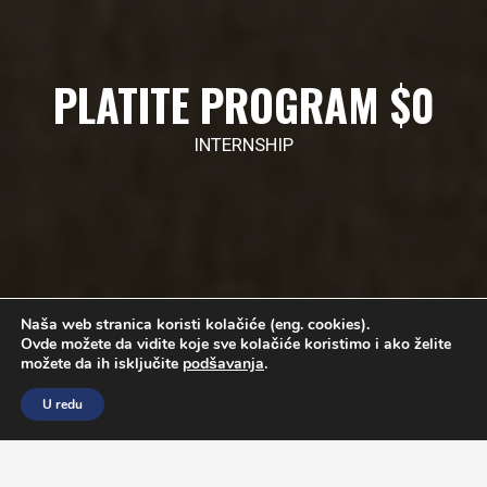
PLATITE PROGRAM $0
INTERNSHIP
Naša web stranica koristi kolačiće (eng. cookies).
Ovde možete da vidite koje sve kolačiće koristimo i ako želite
možete da ih isključite
podšavanja
.
U redu
O PROGRAMU