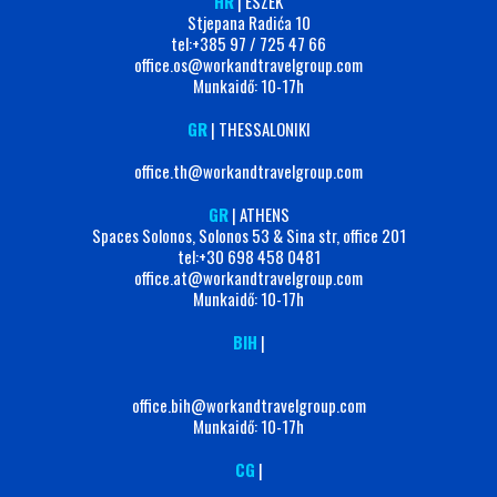
HR
| ESZÉK
Stjepana Radića 10
tel:+385 97 / 725 47 66
office.os@workandtravelgroup.com
Munkaidő: 10-17h
GR
| THESSALONIKI
office.th@workandtravelgroup.com
GR
| ATHENS
Spaces Solonos, Solonos 53 & Sina str, office 201
tel:+30 698 458 0481
office.at@workandtravelgroup.com
Munkaidő: 10-17h
BIH
|
office.bih@workandtravelgroup.com
Munkaidő: 10-17h
CG
|