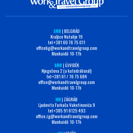
SRB
| BELGRÁD
Kraljice Natalije 19
tel:+381 60 76 75 011
officebg@workandtravelgroup.com
Munkaidő: 10-17h
SRB
| ÚJVIDÉK
Njegoševa 2 (a katedrálisnál)
tel:+381 61 / 76 75 684
office@workandtravelgroup.com
Munkaidő: 10-17h
HR
| ZÁGRÁB
Ljudevita Farkaša Vukotinovića 9
tel:‭+385 91 6125 493‬
office.zg@workandtravelgroup.com
Munkaidő: 10-17h