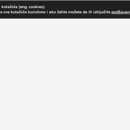
 kolačiće (eng. cookies).
e sve kolačiće koristimo i ako želite možete da ih isključite
podšavan
ρουμε μια εξαιρετική ευκαιρία να εργαστείτε και να εξελιχθείτε
ρακτικές πραγματοποιούνται σε συνεργασία με κορυφαίες εταιρεί
νέους που επιθυμούν να βελτιώσουν τον εαυτό τους στους τομείς
σπουδάζουν. Τα προγράμματα βοηθούν τους νέους να αποκτήσουν σ
ης που μπορεί να διαρκέσει από 6,12 ή και 18 μήνες.
ν σε ξενοδοχεία στον τομέα του τουρισμού, της οικονομίας, του μά
ονικής, της τεχνολογίας πληροφοριών, του προγραμματισμού και 
εργοί σε διάφορες πολιτιστικές δραστηριότητες με στόχο την καλ