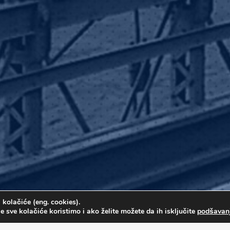
 kolačiće (eng. cookies).
e sve kolačiće koristimo i ako želite možete da ih isključite
podšavan