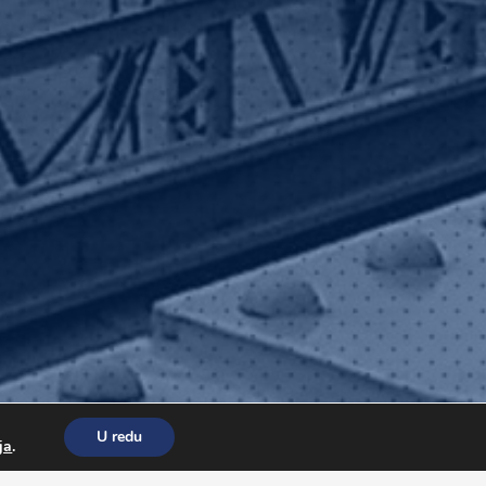
U redu
ja
.